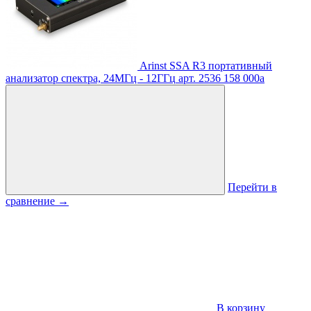
Arinst SSA R3 портативный
анализатор спектра, 24МГц - 12ГГц
арт. 2536
158 000
a
Перейти в
сравнение
→
В корзину