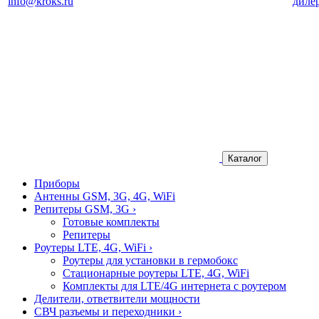
info@kroks.ru
диле
Каталог
Приборы
Антенны GSM, 3G, 4G, WiFi
Репитеры GSM, 3G
›
Готовые комплекты
Репитеры
Роутеры LTE, 4G, WiFi
›
Роутеры для установки в гермобокс
Стационарные роутеры LTE, 4G, WiFi
Комплекты для LTE/4G интернета с роутером
Делители, ответвители мощности
СВЧ разъемы и переходники
›