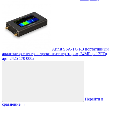
Arinst SSA-TG R3 портативный
анализатор спектра с трекинг-генератором, 24МГц - 12ГГц
арт. 2425
170 000
a
Перейти в
сравнение
→