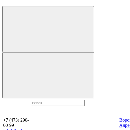
+7 (473) 290-
Воро
00-99
Aдре