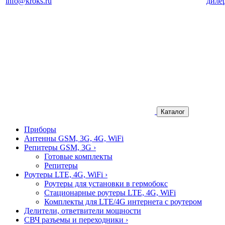
info@kroks.ru
диле
Каталог
Приборы
Антенны GSM, 3G, 4G, WiFi
Репитеры GSM, 3G
›
Готовые комплекты
Репитеры
Роутеры LTE, 4G, WiFi
›
Роутеры для установки в гермобокс
Стационарные роутеры LTE, 4G, WiFi
Комплекты для LTE/4G интернета с роутером
Делители, ответвители мощности
СВЧ разъемы и переходники
›