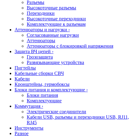
Разъемы
Высокоточные разъемы
Переходники
Высокоточные переходники
Комплектующие к разъемам
Аттенюаторы и нагрузки
›
Согласованные нагрузки
Аттенюаторы
Аттенюаторы с блокировкой напряжения
Защита ВЧ цепей
›
Грозозащита
Развязывающие устройства
Пигтейлы
Кабельные сборки СВЧ
Кабели
Кронштейны, гермобоксы
Блоки питания и комплектующие
›
Блоки питания
Комплектующие
Коммутация
›
Электрические соединители
Кабели USB, разъемы и переходники USB, RJ11,
RJ45
Инструменты
Разное