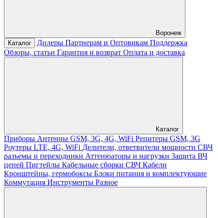
Воронеж
Дилеры
Партнерам и Оптовикам
Поддержка
Каталог
Обзоры, статьи
Гарантия и возврат
Оплата и доставка
Каталог
Приборы
Антенны GSM, 3G, 4G, WiFi
Репитеры GSM, 3G
Роутеры LTE, 4G, WiFi
Делители, ответвители мощности
СВЧ
разъемы и переходники
Аттенюаторы и нагрузки
Защита ВЧ
цепей
Пигтейлы
Кабельные сборки СВЧ
Кабели
Кронштейны, гермобоксы
Блоки питания и комплектующие
Коммутация
Инструменты
Разное