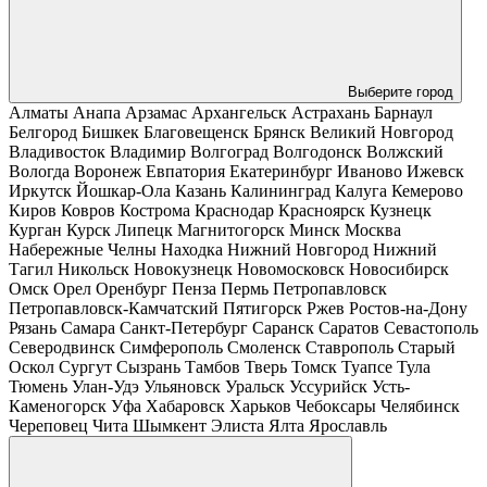
Выберите город
Алматы
Анапа
Арзамас
Архангельск
Астрахань
Барнаул
Белгород
Бишкек
Благовещенск
Брянск
Великий Новгород
Владивосток
Владимир
Волгоград
Волгодонск
Волжский
Вологда
Воронеж
Евпатория
Екатеринбург
Иваново
Ижевск
Иркутск
Йошкар-Ола
Казань
Калининград
Калуга
Кемерово
Киров
Ковров
Кострома
Краснодар
Красноярск
Кузнецк
Курган
Курск
Липецк
Магнитогорск
Минск
Москва
Набережные Челны
Находка
Нижний Новгород
Нижний
Тагил
Никольск
Новокузнецк
Новомосковск
Новосибирск
Омск
Орел
Оренбург
Пенза
Пермь
Петропавловск
Петропавловск-Камчатский
Пятигорск
Ржев
Ростов-на-Дону
Рязань
Самара
Санкт-Петербург
Саранск
Саратов
Севастополь
Северодвинск
Симферополь
Смоленск
Ставрополь
Старый
Оскол
Сургут
Сызрань
Тамбов
Тверь
Томск
Туапсе
Тула
Тюмень
Улан-Удэ
Ульяновск
Уральск
Уссурийск
Усть-
Каменогорск
Уфа
Хабаровск
Харьков
Чебоксары
Челябинск
Череповец
Чита
Шымкент
Элиста
Ялта
Ярославль