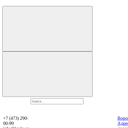
+7 (473) 290-
Воро
00-99
Aдре