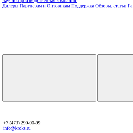
научно-производственная компания
Дилеры
Партнерам и Оптовикам
Поддержка
Обзоры, статьи
Га
+7 (473) 290-00-99
info@kroks.ru