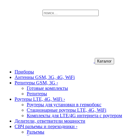
Каталог
Приборы
Антенны GSM, 3G, 4G, WiFi
Репитеры GSM, 3G
›
Готовые комплекты
Репитеры
Роутеры LTE, 4G, WiFi
›
Роутеры для установки в гермобокс
Стационарные роутеры LTE, 4G, WiFi
Комплекты для LTE/4G интернета с роутером
Делители, ответвители мощности
СВЧ разъемы и переходники
›
Разъемы