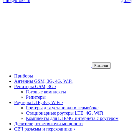
info@kroks.ru
диле
Каталог
Приборы
Антенны GSM, 3G, 4G, WiFi
Репитеры GSM, 3G
›
Готовые комплекты
Репитеры
Роутеры LTE, 4G, WiFi
›
Роутеры для установки в гермобокс
Стационарные роутеры LTE, 4G, WiFi
Комплекты для LTE/4G интернета с роутером
Делители, ответвители мощности
СВЧ разъемы и переходники
›