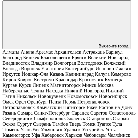
Выберите город
Алматы
Анапа
Арзамас
Архангельск
Астрахань
Барнаул
Белгород
Бишкек
Благовещенск
Брянск
Великий Новгород
Владивосток
Владимир
Волгоград
Волгодонск
Волжский
Вологда
Воронеж
Евпатория
Екатеринбург
Иваново
Ижевск
Иркутск
Йошкар-Ола
Казань
Калининград
Калуга
Кемерово
Киров
Ковров
Кострома
Краснодар
Красноярск
Кузнецк
Курган
Курск
Липецк
Магнитогорск
Минск
Москва
Набережные Челны
Находка
Нижний Новгород
Нижний
Тагил
Никольск
Новокузнецк
Новомосковск
Новосибирск
Омск
Орел
Оренбург
Пенза
Пермь
Петропавловск
Петропавловск-Камчатский
Пятигорск
Ржев
Ростов-на-Дону
Рязань
Самара
Санкт-Петербург
Саранск
Саратов
Севастополь
Северодвинск
Симферополь
Смоленск
Ставрополь
Старый
Оскол
Сургут
Сызрань
Тамбов
Тверь
Томск
Туапсе
Тула
Тюмень
Улан-Удэ
Ульяновск
Уральск
Уссурийск
Усть-
Каменогорск
Уфа
Хабаровск
Харьков
Чебоксары
Челябинск