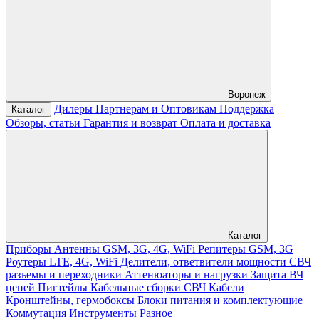
Воронеж
Дилеры
Партнерам и Оптовикам
Поддержка
Каталог
Обзоры, статьи
Гарантия и возврат
Оплата и доставка
Каталог
Приборы
Антенны GSM, 3G, 4G, WiFi
Репитеры GSM, 3G
Роутеры LTE, 4G, WiFi
Делители, ответвители мощности
СВЧ
разъемы и переходники
Аттенюаторы и нагрузки
Защита ВЧ
цепей
Пигтейлы
Кабельные сборки СВЧ
Кабели
Кронштейны, гермобоксы
Блоки питания и комплектующие
Коммутация
Инструменты
Разное