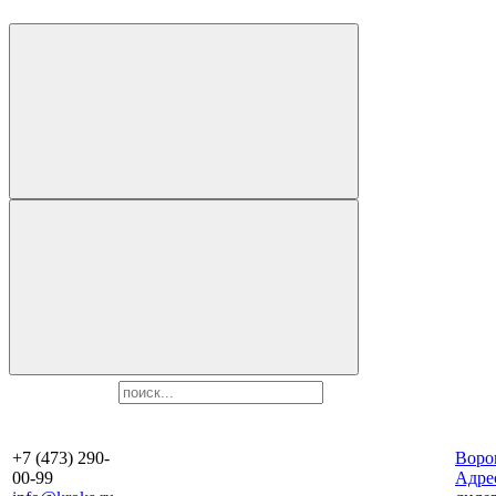
+7 (473) 290-
Воро
00-99
Aдре