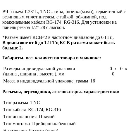
ВЧ разъем T-231L, TNC - типа, розетка(мама), герметичный с
резиновым уплотнителем, с гайкой, обжимной, под
коаксиальные кабели RG-174, RG-316. Для установки на
панель резьба 1/2"-28 с лыской.
*Разъем имеет КСВ<2 в частотном диапазоне до 6 ГГц.
В диапазоне от 6 до 12 ГГц КСВ разъема может быть
больше 2.
Габариты, вес, количество товара в упаковке:
Размеры индивидуальной упаковки
0 x 0 x
(длина , ширина , высота ), мм
0
Масса в индивидуальной упаковке, грамм
16
Разъемы, переходники, аттенюаторы- характеристики:
Тип разъема
TNC
Тип кабеля
RG-174, RG-316
Тип исполнения
Прямой
Тип монтажа
Приборно-кабельный
Назначение
Розетка (мама)