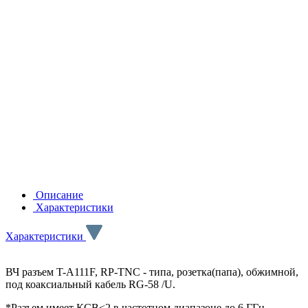
Описание
Характеристики
Характеристики
ВЧ разъем T-A111F, RP-TNC - типа, розетка(папа), обжимной,
под коаксиальный кабель RG-58 /U.
*Разъем имеет КСВ<2 в частотном диапазоне до 6 ГГц.