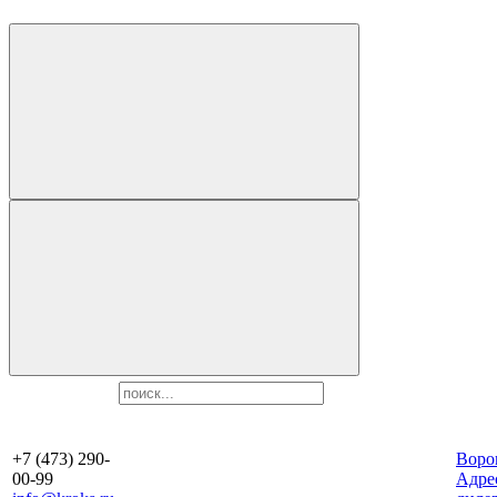
+7 (473) 290-
Воро
00-99
Aдре