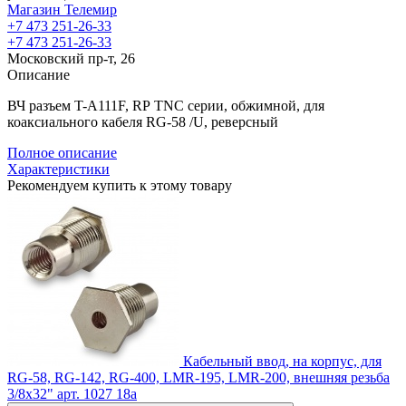
Магазин Телемир
+7 473 251-26-33
+7 473 251-26-33
Московский пр-т, 26
Описание
ВЧ разъем T-A111F, RP TNC серии, обжимной, для
коаксиального кабеля RG-58 /U, реверсный
Полное описание
Характеристики
Рекомендуем купить к этому товару
Кабельный ввод, на корпус, для
RG-58, RG-142, RG-400, LMR-195, LMR-200, внешняя резьба
3/8х32"
арт. 1027
18
a