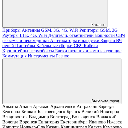
Каталог
Приборы
Антенны GSM, 3G, 4G, WiFi
Репитеры GSM, 3G
Роутеры LTE, 4G, WiFi
Делители, ответвители мощности
СВЧ
разъемы и переходники
Аттенюаторы и нагрузки
Защита ВЧ
цепей
Пигтейлы
Кабельные сборки СВЧ
Кабели
Кронштейны, гермобоксы
Блоки питания и комплектующие
Коммутация
Инструменты
Разное
Выберите город
Алматы
Анапа
Арзамас
Архангельск
Астрахань
Барнаул
Белгород
Бишкек
Благовещенск
Брянск
Великий Новгород
Владивосток
Владимир
Волгоград
Волгодонск
Волжский
Вологда
Воронеж
Евпатория
Екатеринбург
Иваново
Ижевск
Иркутск
Йошкар-Ола
Казань
Калининград
Калуга
Кемерово