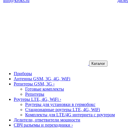
info@kroks.ru
диле
Каталог
Приборы
Антенны GSM, 3G, 4G, WiFi
Репитеры GSM, 3G
›
Готовые комплекты
Репитеры
Роутеры LTE, 4G, WiFi
›
Роутеры для установки в гермобокс
Стационарные роутеры LTE, 4G, WiFi
Комплекты для LTE/4G интернета с роутером
Делители, ответвители мощности
СВЧ разъемы и переходники
›