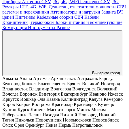
Приборы
Антенны GSM, 3G, 4G, WiFi
Репитеры GSM, 3G
Роутеры LTE, 4G, WiFi
Делители, ответвители мощности
СВЧ
разъемы и переходники
Аттенюаторы и нагрузки
Защита ВЧ
цепей
Пигтейлы
Кабельные сборки СВЧ
Кабели
Кронштейны, гермобоксы
Блоки питания и комплектующие
Коммутация
Инструменты
Разное
Выберите город
Алматы
Анапа
Арзамас
Архангельск
Астрахань
Барнаул
Белгород
Бишкек
Благовещенск
Брянск
Великий Новгород
Владивосток
Владимир
Волгоград
Волгодонск
Волжский
Вологда
Воронеж
Евпатория
Екатеринбург
Иваново
Ижевск
Иркутск
Йошкар-Ола
Казань
Калининград
Калуга
Кемерово
Киров
Ковров
Кострома
Краснодар
Красноярск
Кузнецк
Курган
Курск
Липецк
Магнитогорск
Минск
Москва
Набережные Челны
Находка
Нижний Новгород
Нижний
Тагил
Никольск
Новокузнецк
Новомосковск
Новосибирск
Омск
Орел
Оренбург
Пенза
Пермь
Петропавловск