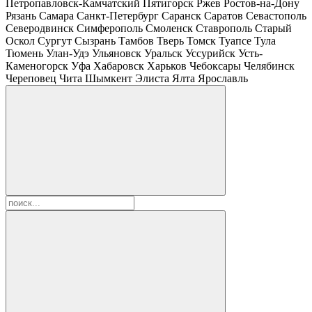
Петропавловск-Камчатский
Пятигорск
Ржев
Ростов-на-Дону
Рязань
Самара
Санкт-Петербург
Саранск
Саратов
Севастополь
Северодвинск
Симферополь
Смоленск
Ставрополь
Старый
Оскол
Сургут
Сызрань
Тамбов
Тверь
Томск
Туапсе
Тула
Тюмень
Улан-Удэ
Ульяновск
Уральск
Уссурийск
Усть-
Каменогорск
Уфа
Хабаровск
Харьков
Чебоксары
Челябинск
Череповец
Чита
Шымкент
Элиста
Ялта
Ярославль