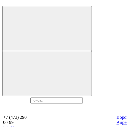
+7 (473) 290-
Воро
00-99
Aдре