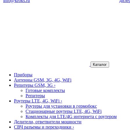
info@kroks.ru
диле
Каталог
Приборы
Антенны GSM, 3G, 4G, WiFi
Репитеры GSM, 3G
›
Готовые комплекты
Репитеры
Роутеры LTE, 4G, WiFi
›
Роутеры для установки в гермобокс
Стационарные роутеры LTE, 4G, WiFi
Комплекты для LTE/4G интернета с роутером
Делители, ответвители мощности
СВЧ разъемы и переходники
›