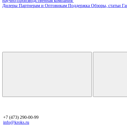
научно-производственная компания
Дилеры
Партнерам и Оптовикам
Поддержка
Обзоры, статьи
Га
+7 (473) 290-00-99
info@kroks.ru