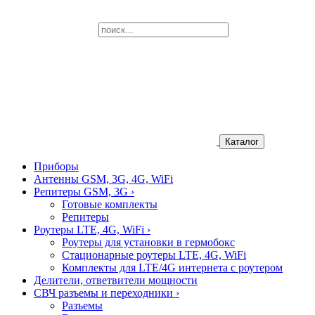
Каталог
Приборы
Антенны GSM, 3G, 4G, WiFi
Репитеры GSM, 3G
›
Готовые комплекты
Репитеры
Роутеры LTE, 4G, WiFi
›
Роутеры для установки в гермобокс
Стационарные роутеры LTE, 4G, WiFi
Комплекты для LTE/4G интернета с роутером
Делители, ответвители мощности
СВЧ разъемы и переходники
›
Разъемы