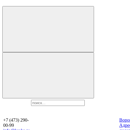
+7 (473) 290-
Воро
00-99
Aдре