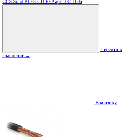
CCS Solid PTFE CU FEP
арт. 387
160
a
Перейти в
сравнение
→
В корзину