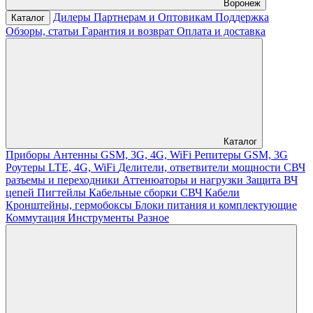
Воронеж
Дилеры
Партнерам и Оптовикам
Поддержка
Каталог
Обзоры, статьи
Гарантия и возврат
Оплата и доставка
Каталог
Приборы
Антенны GSM, 3G, 4G, WiFi
Репитеры GSM, 3G
Роутеры LTE, 4G, WiFi
Делители, ответвители мощности
СВЧ
разъемы и переходники
Аттенюаторы и нагрузки
Защита ВЧ
цепей
Пигтейлы
Кабельные сборки СВЧ
Кабели
Кронштейны, гермобоксы
Блоки питания и комплектующие
Коммутация
Инструменты
Разное