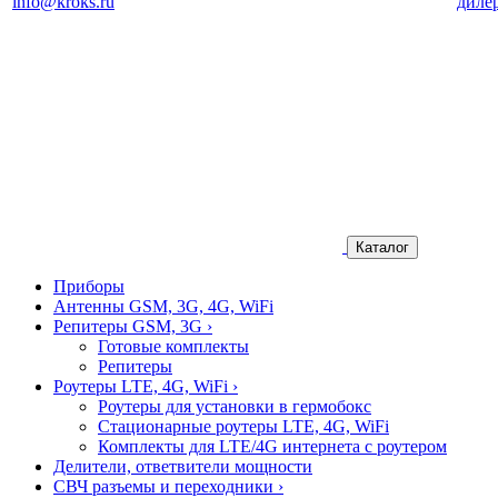
info@kroks.ru
диле
Каталог
Приборы
Антенны GSM, 3G, 4G, WiFi
Репитеры GSM, 3G
›
Готовые комплекты
Репитеры
Роутеры LTE, 4G, WiFi
›
Роутеры для установки в гермобокс
Стационарные роутеры LTE, 4G, WiFi
Комплекты для LTE/4G интернета с роутером
Делители, ответвители мощности
СВЧ разъемы и переходники
›