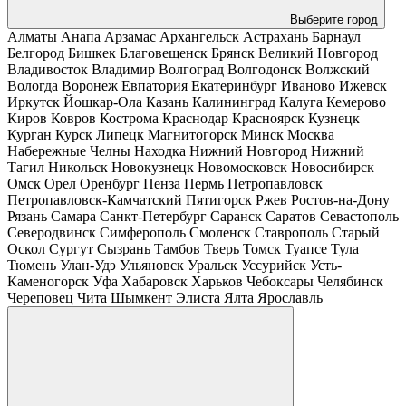
Выберите город
Алматы
Анапа
Арзамас
Архангельск
Астрахань
Барнаул
Белгород
Бишкек
Благовещенск
Брянск
Великий Новгород
Владивосток
Владимир
Волгоград
Волгодонск
Волжский
Вологда
Воронеж
Евпатория
Екатеринбург
Иваново
Ижевск
Иркутск
Йошкар-Ола
Казань
Калининград
Калуга
Кемерово
Киров
Ковров
Кострома
Краснодар
Красноярск
Кузнецк
Курган
Курск
Липецк
Магнитогорск
Минск
Москва
Набережные Челны
Находка
Нижний Новгород
Нижний
Тагил
Никольск
Новокузнецк
Новомосковск
Новосибирск
Омск
Орел
Оренбург
Пенза
Пермь
Петропавловск
Петропавловск-Камчатский
Пятигорск
Ржев
Ростов-на-Дону
Рязань
Самара
Санкт-Петербург
Саранск
Саратов
Севастополь
Северодвинск
Симферополь
Смоленск
Ставрополь
Старый
Оскол
Сургут
Сызрань
Тамбов
Тверь
Томск
Туапсе
Тула
Тюмень
Улан-Удэ
Ульяновск
Уральск
Уссурийск
Усть-
Каменогорск
Уфа
Хабаровск
Харьков
Чебоксары
Челябинск
Череповец
Чита
Шымкент
Элиста
Ялта
Ярославль