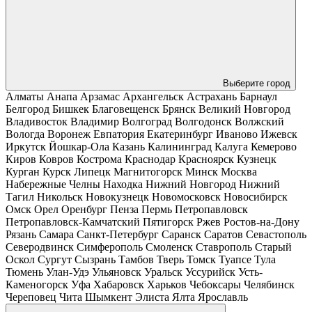
Выберите город
Алматы
Анапа
Арзамас
Архангельск
Астрахань
Барнаул
Белгород
Бишкек
Благовещенск
Брянск
Великий Новгород
Владивосток
Владимир
Волгоград
Волгодонск
Волжский
Вологда
Воронеж
Евпатория
Екатеринбург
Иваново
Ижевск
Иркутск
Йошкар-Ола
Казань
Калининград
Калуга
Кемерово
Киров
Ковров
Кострома
Краснодар
Красноярск
Кузнецк
Курган
Курск
Липецк
Магнитогорск
Минск
Москва
Набережные Челны
Находка
Нижний Новгород
Нижний
Тагил
Никольск
Новокузнецк
Новомосковск
Новосибирск
Омск
Орел
Оренбург
Пенза
Пермь
Петропавловск
Петропавловск-Камчатский
Пятигорск
Ржев
Ростов-на-Дону
Рязань
Самара
Санкт-Петербург
Саранск
Саратов
Севастополь
Северодвинск
Симферополь
Смоленск
Ставрополь
Старый
Оскол
Сургут
Сызрань
Тамбов
Тверь
Томск
Туапсе
Тула
Тюмень
Улан-Удэ
Ульяновск
Уральск
Уссурийск
Усть-
Каменогорск
Уфа
Хабаровск
Харьков
Чебоксары
Челябинск
Череповец
Чита
Шымкент
Элиста
Ялта
Ярославль