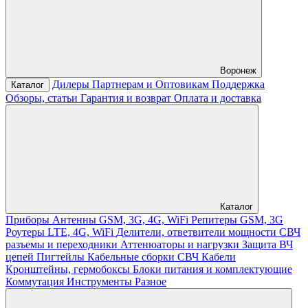
Воронеж
Дилеры
Партнерам и Оптовикам
Поддержка
Каталог
Обзоры, статьи
Гарантия и возврат
Оплата и доставка
Каталог
Приборы
Антенны GSM, 3G, 4G, WiFi
Репитеры GSM, 3G
Роутеры LTE, 4G, WiFi
Делители, ответвители мощности
СВЧ
разъемы и переходники
Аттенюаторы и нагрузки
Защита ВЧ
цепей
Пигтейлы
Кабельные сборки СВЧ
Кабели
Кронштейны, гермобоксы
Блоки питания и комплектующие
Коммутация
Инструменты
Разное