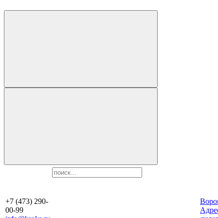
+7 (473) 290-
Воро
00-99
Aдре