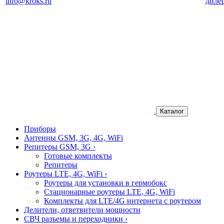
info@kroks.ru
диле
Каталог
Приборы
Антенны GSM, 3G, 4G, WiFi
Репитеры GSM, 3G
›
Готовые комплекты
Репитеры
Роутеры LTE, 4G, WiFi
›
Роутеры для установки в гермобокс
Стационарные роутеры LTE, 4G, WiFi
Комплекты для LTE/4G интернета с роутером
Делители, ответвители мощности
СВЧ разъемы и переходники
›