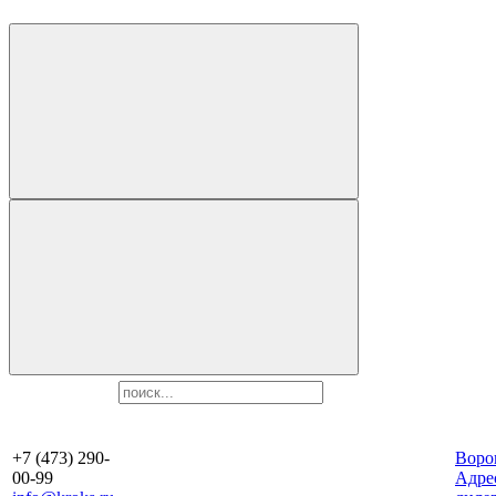
+7 (473) 290-
Воро
00-99
Aдре