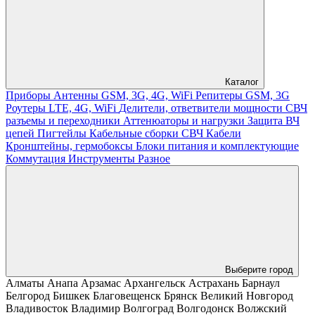
Каталог
Приборы
Антенны GSM, 3G, 4G, WiFi
Репитеры GSM, 3G
Роутеры LTE, 4G, WiFi
Делители, ответвители мощности
СВЧ
разъемы и переходники
Аттенюаторы и нагрузки
Защита ВЧ
цепей
Пигтейлы
Кабельные сборки СВЧ
Кабели
Кронштейны, гермобоксы
Блоки питания и комплектующие
Коммутация
Инструменты
Разное
Выберите город
Алматы
Анапа
Арзамас
Архангельск
Астрахань
Барнаул
Белгород
Бишкек
Благовещенск
Брянск
Великий Новгород
Владивосток
Владимир
Волгоград
Волгодонск
Волжский