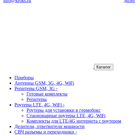
info@kroks.ru
диле
Каталог
Приборы
Антенны GSM, 3G, 4G, WiFi
Репитеры GSM, 3G
›
Готовые комплекты
Репитеры
Роутеры LTE, 4G, WiFi
›
Роутеры для установки в гермобокс
Стационарные роутеры LTE, 4G, WiFi
Комплекты для LTE/4G интернета с роутером
Делители, ответвители мощности
СВЧ разъемы и переходники
›