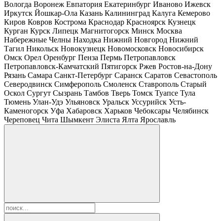
Вологда
Воронеж
Евпатория
Екатеринбург
Иваново
Ижевск
Иркутск
Йошкар-Ола
Казань
Калининград
Калуга
Кемерово
Киров
Ковров
Кострома
Краснодар
Красноярск
Кузнецк
Курган
Курск
Липецк
Магнитогорск
Минск
Москва
Набережные Челны
Находка
Нижний Новгород
Нижний
Тагил
Никольск
Новокузнецк
Новомосковск
Новосибирск
Омск
Орел
Оренбург
Пенза
Пермь
Петропавловск
Петропавловск-Камчатский
Пятигорск
Ржев
Ростов-на-Дону
Рязань
Самара
Санкт-Петербург
Саранск
Саратов
Севастополь
Северодвинск
Симферополь
Смоленск
Ставрополь
Старый
Оскол
Сургут
Сызрань
Тамбов
Тверь
Томск
Туапсе
Тула
Тюмень
Улан-Удэ
Ульяновск
Уральск
Уссурийск
Усть-
Каменогорск
Уфа
Хабаровск
Харьков
Чебоксары
Челябинск
Череповец
Чита
Шымкент
Элиста
Ялта
Ярославль