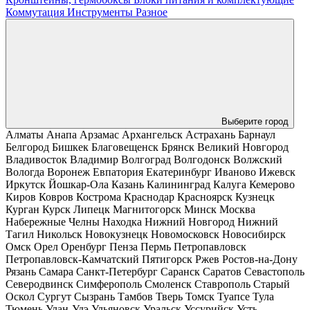
Коммутация
Инструменты
Разное
Выберите город
Алматы
Анапа
Арзамас
Архангельск
Астрахань
Барнаул
Белгород
Бишкек
Благовещенск
Брянск
Великий Новгород
Владивосток
Владимир
Волгоград
Волгодонск
Волжский
Вологда
Воронеж
Евпатория
Екатеринбург
Иваново
Ижевск
Иркутск
Йошкар-Ола
Казань
Калининград
Калуга
Кемерово
Киров
Ковров
Кострома
Краснодар
Красноярск
Кузнецк
Курган
Курск
Липецк
Магнитогорск
Минск
Москва
Набережные Челны
Находка
Нижний Новгород
Нижний
Тагил
Никольск
Новокузнецк
Новомосковск
Новосибирск
Омск
Орел
Оренбург
Пенза
Пермь
Петропавловск
Петропавловск-Камчатский
Пятигорск
Ржев
Ростов-на-Дону
Рязань
Самара
Санкт-Петербург
Саранск
Саратов
Севастополь
Северодвинск
Симферополь
Смоленск
Ставрополь
Старый
Оскол
Сургут
Сызрань
Тамбов
Тверь
Томск
Туапсе
Тула
Тюмень
Улан-Удэ
Ульяновск
Уральск
Уссурийск
Усть-