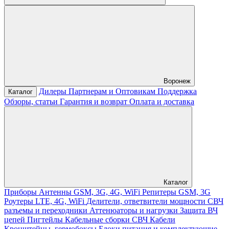
Воронеж
Дилеры
Партнерам и Оптовикам
Поддержка
Каталог
Обзоры, статьи
Гарантия и возврат
Оплата и доставка
Каталог
Приборы
Антенны GSM, 3G, 4G, WiFi
Репитеры GSM, 3G
Роутеры LTE, 4G, WiFi
Делители, ответвители мощности
СВЧ
разъемы и переходники
Аттенюаторы и нагрузки
Защита ВЧ
цепей
Пигтейлы
Кабельные сборки СВЧ
Кабели
Кронштейны, гермобоксы
Блоки питания и комплектующие