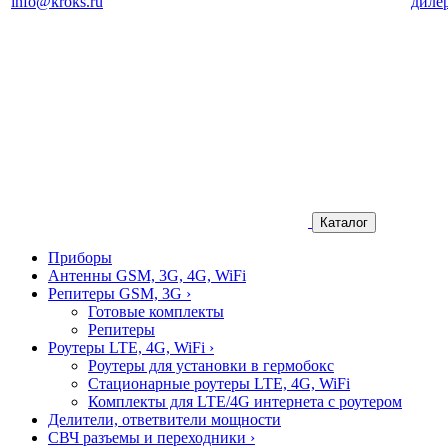
info@kroks.ru
диле
Каталог
Приборы
Антенны GSM, 3G, 4G, WiFi
Репитеры GSM, 3G
›
Готовые комплекты
Репитеры
Роутеры LTE, 4G, WiFi
›
Роутеры для установки в гермобокс
Стационарные роутеры LTE, 4G, WiFi
Комплекты для LTE/4G интернета с роутером
Делители, ответвители мощности
СВЧ разъемы и переходники
›