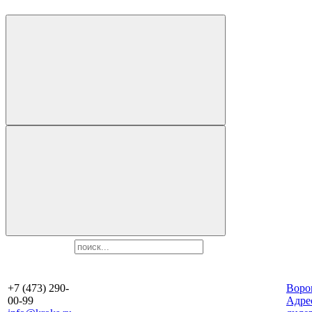
+7 (473) 290-
Воро
00-99
Aдре