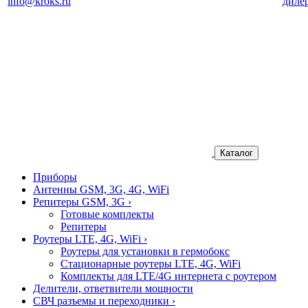
info@kroks.ru
диле
Каталог
Приборы
Антенны GSM, 3G, 4G, WiFi
Репитеры GSM, 3G
›
Готовые комплекты
Репитеры
Роутеры LTE, 4G, WiFi
›
Роутеры для установки в гермобокс
Стационарные роутеры LTE, 4G, WiFi
Комплекты для LTE/4G интернета с роутером
Делители, ответвители мощности
СВЧ разъемы и переходники
›