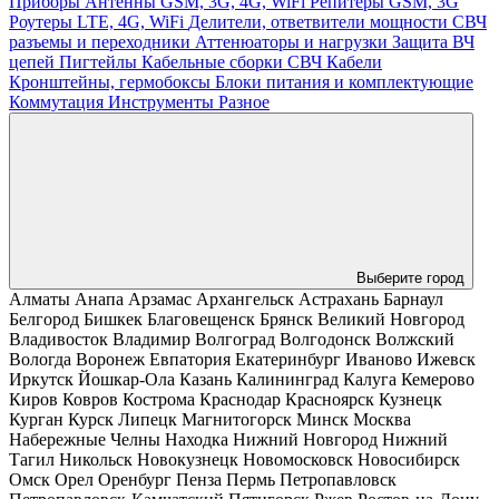
Приборы
Антенны GSM, 3G, 4G, WiFi
Репитеры GSM, 3G
Роутеры LTE, 4G, WiFi
Делители, ответвители мощности
СВЧ
разъемы и переходники
Аттенюаторы и нагрузки
Защита ВЧ
цепей
Пигтейлы
Кабельные сборки СВЧ
Кабели
Кронштейны, гермобоксы
Блоки питания и комплектующие
Коммутация
Инструменты
Разное
Выберите город
Алматы
Анапа
Арзамас
Архангельск
Астрахань
Барнаул
Белгород
Бишкек
Благовещенск
Брянск
Великий Новгород
Владивосток
Владимир
Волгоград
Волгодонск
Волжский
Вологда
Воронеж
Евпатория
Екатеринбург
Иваново
Ижевск
Иркутск
Йошкар-Ола
Казань
Калининград
Калуга
Кемерово
Киров
Ковров
Кострома
Краснодар
Красноярск
Кузнецк
Курган
Курск
Липецк
Магнитогорск
Минск
Москва
Набережные Челны
Находка
Нижний Новгород
Нижний
Тагил
Никольск
Новокузнецк
Новомосковск
Новосибирск
Омск
Орел
Оренбург
Пенза
Пермь
Петропавловск