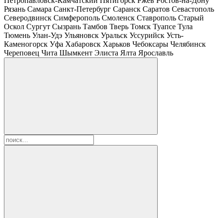
Петропавловск-Камчатский
Пятигорск
Ржев
Ростов-на-Дону
Рязань
Самара
Санкт-Петербург
Саранск
Саратов
Севастополь
Северодвинск
Симферополь
Смоленск
Ставрополь
Старый
Оскол
Сургут
Сызрань
Тамбов
Тверь
Томск
Туапсе
Тула
Тюмень
Улан-Удэ
Ульяновск
Уральск
Уссурийск
Усть-
Каменогорск
Уфа
Хабаровск
Харьков
Чебоксары
Челябинск
Череповец
Чита
Шымкент
Элиста
Ялта
Ярославль