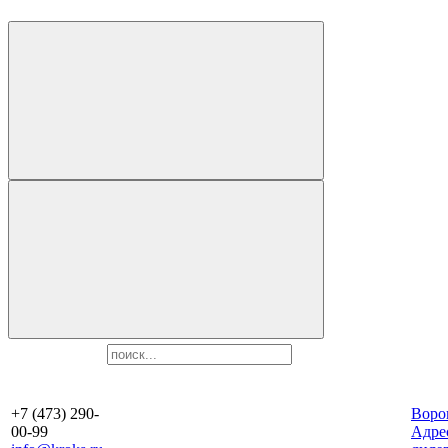
+7 (473) 290-
Воро
00-99
Aдре