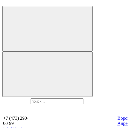
+7 (473) 290-
Воро
00-99
Aдре