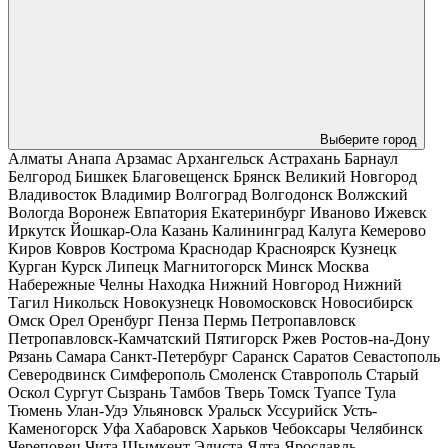
Выберите город
Алматы
Анапа
Арзамас
Архангельск
Астрахань
Барнаул
Белгород
Бишкек
Благовещенск
Брянск
Великий Новгород
Владивосток
Владимир
Волгоград
Волгодонск
Волжский
Вологда
Воронеж
Евпатория
Екатеринбург
Иваново
Ижевск
Иркутск
Йошкар-Ола
Казань
Калининград
Калуга
Кемерово
Киров
Ковров
Кострома
Краснодар
Красноярск
Кузнецк
Курган
Курск
Липецк
Магнитогорск
Минск
Москва
Набережные Челны
Находка
Нижний Новгород
Нижний
Тагил
Никольск
Новокузнецк
Новомосковск
Новосибирск
Омск
Орел
Оренбург
Пенза
Пермь
Петропавловск
Петропавловск-Камчатский
Пятигорск
Ржев
Ростов-на-Дону
Рязань
Самара
Санкт-Петербург
Саранск
Саратов
Севастополь
Северодвинск
Симферополь
Смоленск
Ставрополь
Старый
Оскол
Сургут
Сызрань
Тамбов
Тверь
Томск
Туапсе
Тула
Тюмень
Улан-Удэ
Ульяновск
Уральск
Уссурийск
Усть-
Каменогорск
Уфа
Хабаровск
Харьков
Чебоксары
Челябинск
Череповец
Чита
Шымкент
Элиста
Ялта
Ярославль