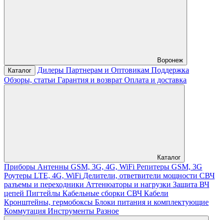
Воронеж
Дилеры
Партнерам и Оптовикам
Поддержка
Каталог
Обзоры, статьи
Гарантия и возврат
Оплата и доставка
Каталог
Приборы
Антенны GSM, 3G, 4G, WiFi
Репитеры GSM, 3G
Роутеры LTE, 4G, WiFi
Делители, ответвители мощности
СВЧ
разъемы и переходники
Аттенюаторы и нагрузки
Защита ВЧ
цепей
Пигтейлы
Кабельные сборки СВЧ
Кабели
Кронштейны, гермобоксы
Блоки питания и комплектующие
Коммутация
Инструменты
Разное