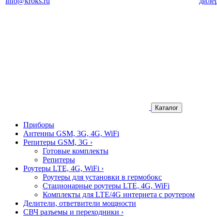
info@kroks.ru
диле
Каталог
Приборы
Антенны GSM, 3G, 4G, WiFi
Репитеры GSM, 3G
›
Готовые комплекты
Репитеры
Роутеры LTE, 4G, WiFi
›
Роутеры для установки в гермобокс
Стационарные роутеры LTE, 4G, WiFi
Комплекты для LTE/4G интернета с роутером
Делители, ответвители мощности
СВЧ разъемы и переходники
›