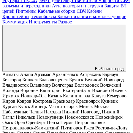
Роутеры LTE, 4G, WiFi
Делители, ответвители мощности
СВЧ
разъемы и переходники
Аттенюаторы и нагрузки
Защита ВЧ
цепей
Пигтейлы
Кабельные сборки СВЧ
Кабели
Кронштейны, гермобоксы
Блоки питания и комплектующие
Коммутация
Инструменты
Разное
Выберите город
Алматы
Анапа
Арзамас
Архангельск
Астрахань
Барнаул
Белгород
Бишкек
Благовещенск
Брянск
Великий Новгород
Владивосток
Владимир
Волгоград
Волгодонск
Волжский
Вологда
Воронеж
Евпатория
Екатеринбург
Иваново
Ижевск
Иркутск
Йошкар-Ола
Казань
Калининград
Калуга
Кемерово
Киров
Ковров
Кострома
Краснодар
Красноярск
Кузнецк
Курган
Курск
Липецк
Магнитогорск
Минск
Москва
Набережные Челны
Находка
Нижний Новгород
Нижний
Тагил
Никольск
Новокузнецк
Новомосковск
Новосибирск
Омск
Орел
Оренбург
Пенза
Пермь
Петропавловск
Петропавловск-Камчатский
Пятигорск
Ржев
Ростов-на-Дону