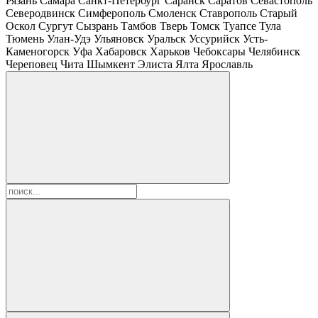
Рязань
Самара
Санкт-Петербург
Саранск
Саратов
Севастополь
Северодвинск
Симферополь
Смоленск
Ставрополь
Старый
Оскол
Сургут
Сызрань
Тамбов
Тверь
Томск
Туапсе
Тула
Тюмень
Улан-Удэ
Ульяновск
Уральск
Уссурийск
Усть-
Каменогорск
Уфа
Хабаровск
Харьков
Чебоксары
Челябинск
Череповец
Чита
Шымкент
Элиста
Ялта
Ярославль