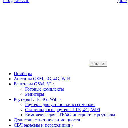
info@kroks.ru
диле
Каталог
Приборы
Антенны GSM, 3G, 4G, WiFi
Репитеры GSM, 3G
›
Готовые комплекты
Репитеры
Роутеры LTE, 4G, WiFi
›
Роутеры для установки в гермобокс
Стационарные роутеры LTE, 4G, WiFi
Комплекты для LTE/4G интернета с роутером
Делители, ответвители мощности
СВЧ разъемы и переходники
›