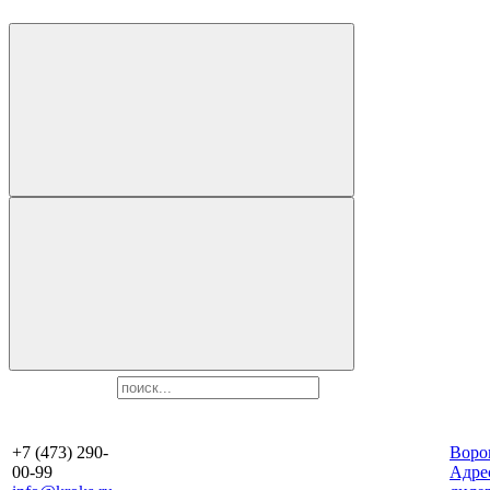
+7 (473) 290-
Воро
00-99
Aдре