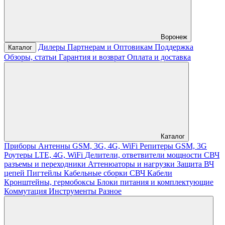
Воронеж
Дилеры
Партнерам и Оптовикам
Поддержка
Каталог
Обзоры, статьи
Гарантия и возврат
Оплата и доставка
Каталог
Приборы
Антенны GSM, 3G, 4G, WiFi
Репитеры GSM, 3G
Роутеры LTE, 4G, WiFi
Делители, ответвители мощности
СВЧ
разъемы и переходники
Аттенюаторы и нагрузки
Защита ВЧ
цепей
Пигтейлы
Кабельные сборки СВЧ
Кабели
Кронштейны, гермобоксы
Блоки питания и комплектующие
Коммутация
Инструменты
Разное