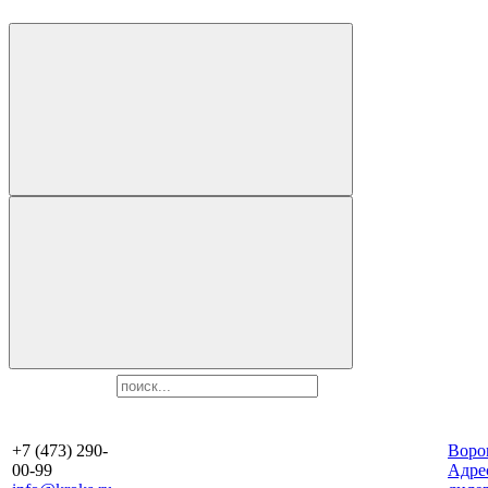
+7 (473) 290-
Воро
00-99
Aдре