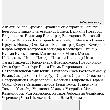
Выберите город
Алматы
Анапа
Арзамас
Архангельск
Астрахань
Барнаул
Белгород
Бишкек
Благовещенск
Брянск
Великий Новгород
Владивосток
Владимир
Волгоград
Волгодонск
Волжский
Вологда
Воронеж
Евпатория
Екатеринбург
Иваново
Ижевск
Иркутск
Йошкар-Ола
Казань
Калининград
Калуга
Кемерово
Киров
Ковров
Кострома
Краснодар
Красноярск
Кузнецк
Курган
Курск
Липецк
Магнитогорск
Минск
Москва
Набережные Челны
Находка
Нижний Новгород
Нижний
Тагил
Никольск
Новокузнецк
Новомосковск
Новосибирск
Омск
Орел
Оренбург
Пенза
Пермь
Петропавловск
Петропавловск-Камчатский
Пятигорск
Ржев
Ростов-на-Дону
Рязань
Самара
Санкт-Петербург
Саранск
Саратов
Севастополь
Северодвинск
Симферополь
Смоленск
Ставрополь
Старый
Оскол
Сургут
Сызрань
Тамбов
Тверь
Томск
Туапсе
Тула
Тюмень
Улан-Удэ
Ульяновск
Уральск
Уссурийск
Усть-
Каменогорск
Уфа
Хабаровск
Харьков
Чебоксары
Челябинск
Череповец
Чита
Шымкент
Элиста
Ялта
Ярославль