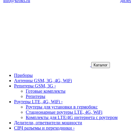
info@kroks.ru
диле
Каталог
Приборы
Антенны GSM, 3G, 4G, WiFi
Репитеры GSM, 3G
›
Готовые комплекты
Репитеры
Роутеры LTE, 4G, WiFi
›
Роутеры для установки в гермобокс
Стационарные роутеры LTE, 4G, WiFi
Комплекты для LTE/4G интернета с роутером
Делители, ответвители мощности
СВЧ разъемы и переходники
›