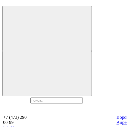
+7 (473) 290-
Воро
00-99
Aдре