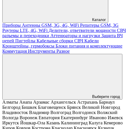
Каталог
Приборы
Антенны GSM, 3G, 4G, WiFi
Репитеры GSM, 3G
Роутеры LTE, 4G, WiFi
Делители, ответвители мощности
СВЧ
разъемы и переходники
Аттенюаторы и нагрузки
Защита ВЧ
цепей
Пигтейлы
Кабельные сборки СВЧ
Кабели
Кронштейны, гермобоксы
Блоки питания и комплектующие
Коммутация
Инструменты
Разное
Выберите город
Алматы
Анапа
Арзамас
Архангельск
Астрахань
Барнаул
Белгород
Бишкек
Благовещенск
Брянск
Великий Новгород
Владивосток
Владимир
Волгоград
Волгодонск
Волжский
Вологда
Воронеж
Евпатория
Екатеринбург
Иваново
Ижевск
Иркутск
Йошкар-Ола
Казань
Калининград
Калуга
Кемерово
Киров
Ковров
Кострома
Краснодар
Красноярск
Кузнецк