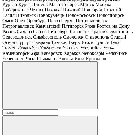
Курган
Курск
Липецк
Магнитогорск
Минск
Москва
Набережные Челны
Находка
Нижний Новгород
Нижний
Тагил
Никольск
Новокузнецк
Новомосковск
Новосибирск
Омск
Орел
Оренбург
Пенза
Пермь
Петропавловск
Петропавловск-Камчатский
Пятигорск
Ржев
Ростов-на-Дону
Рязань
Самара
Санкт-Петербург
Саранск
Саратов
Севастополь
Северодвинск
Симферополь
Смоленск
Ставрополь
Старый
Оскол
Сургут
Сызрань
Тамбов
Тверь
Томск
Туапсе
Тула
Тюмень
Улан-Удэ
Ульяновск
Уральск
Уссурийск
Усть-
Каменогорск
Уфа
Хабаровск
Харьков
Чебоксары
Челябинск
Череповец
Чита
Шымкент
Элиста
Ялта
Ярославль