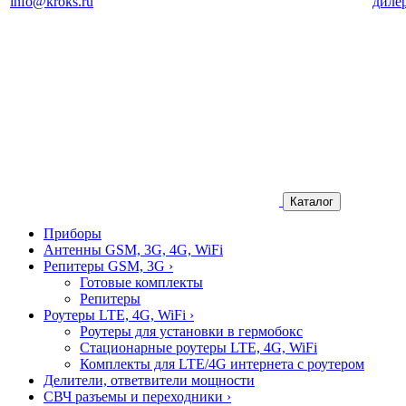
info@kroks.ru
диле
Каталог
Приборы
Антенны GSM, 3G, 4G, WiFi
Репитеры GSM, 3G
›
Готовые комплекты
Репитеры
Роутеры LTE, 4G, WiFi
›
Роутеры для установки в гермобокс
Стационарные роутеры LTE, 4G, WiFi
Комплекты для LTE/4G интернета с роутером
Делители, ответвители мощности
СВЧ разъемы и переходники
›