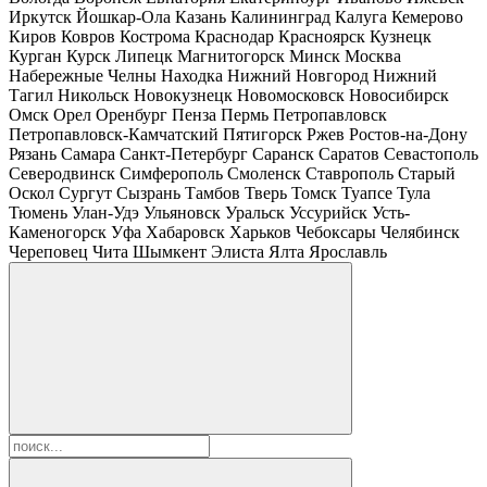
Иркутск
Йошкар-Ола
Казань
Калининград
Калуга
Кемерово
Киров
Ковров
Кострома
Краснодар
Красноярск
Кузнецк
Курган
Курск
Липецк
Магнитогорск
Минск
Москва
Набережные Челны
Находка
Нижний Новгород
Нижний
Тагил
Никольск
Новокузнецк
Новомосковск
Новосибирск
Омск
Орел
Оренбург
Пенза
Пермь
Петропавловск
Петропавловск-Камчатский
Пятигорск
Ржев
Ростов-на-Дону
Рязань
Самара
Санкт-Петербург
Саранск
Саратов
Севастополь
Северодвинск
Симферополь
Смоленск
Ставрополь
Старый
Оскол
Сургут
Сызрань
Тамбов
Тверь
Томск
Туапсе
Тула
Тюмень
Улан-Удэ
Ульяновск
Уральск
Уссурийск
Усть-
Каменогорск
Уфа
Хабаровск
Харьков
Чебоксары
Челябинск
Череповец
Чита
Шымкент
Элиста
Ялта
Ярославль