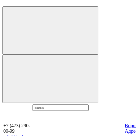
+7 (473) 290-
Воро
00-99
Aдре