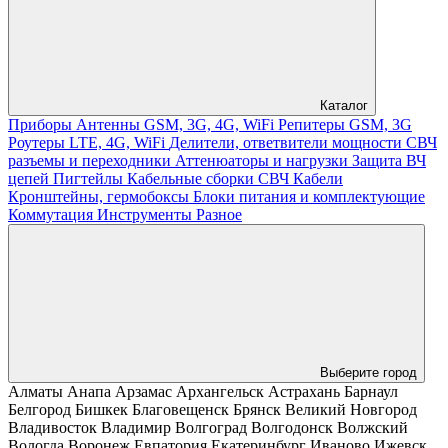
Каталог
Приборы
Антенны GSM, 3G, 4G, WiFi
Репитеры GSM, 3G
Роутеры LTE, 4G, WiFi
Делители, ответвители мощности
СВЧ
разъемы и переходники
Аттенюаторы и нагрузки
Защита ВЧ
цепей
Пигтейлы
Кабельные сборки СВЧ
Кабели
Кронштейны, гермобоксы
Блоки питания и комплектующие
Коммутация
Инструменты
Разное
Выберите город
Алматы
Анапа
Арзамас
Архангельск
Астрахань
Барнаул
Белгород
Бишкек
Благовещенск
Брянск
Великий Новгород
Владивосток
Владимир
Волгоград
Волгодонск
Волжский
Вологда
Воронеж
Евпатория
Екатеринбург
Иваново
Ижевск