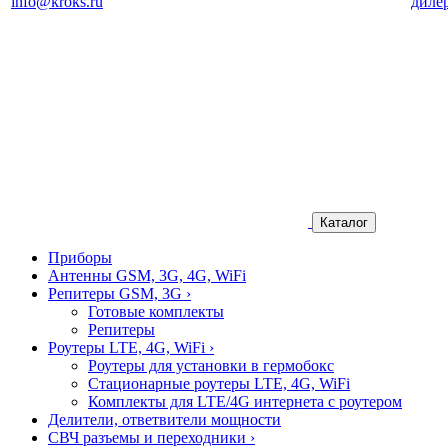
info@kroks.ru
диле
Каталог
Приборы
Антенны GSM, 3G, 4G, WiFi
Репитеры GSM, 3G
›
Готовые комплекты
Репитеры
Роутеры LTE, 4G, WiFi
›
Роутеры для установки в гермобокс
Стационарные роутеры LTE, 4G, WiFi
Комплекты для LTE/4G интернета с роутером
Делители, ответвители мощности
СВЧ разъемы и переходники
›