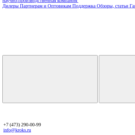
научно-производственная компания
Дилеры
Партнерам и Оптовикам
Поддержка
Обзоры, статьи
Га
+7 (473) 290-00-99
info@kroks.ru