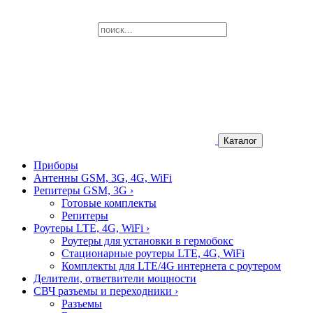
Каталог
Приборы
Антенны GSM, 3G, 4G, WiFi
Репитеры GSM, 3G
›
Готовые комплекты
Репитеры
Роутеры LTE, 4G, WiFi
›
Роутеры для установки в гермобокс
Стационарные роутеры LTE, 4G, WiFi
Комплекты для LTE/4G интернета с роутером
Делители, ответвители мощности
СВЧ разъемы и переходники
›
Разъемы