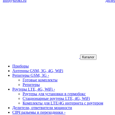
info@kroks.ru
диле
Каталог
Приборы
Антенны GSM, 3G, 4G, WiFi
Репитеры GSM, 3G
›
Готовые комплекты
Репитеры
Роутеры LTE, 4G, WiFi
›
Роутеры для установки в гермобокс
Стационарные роутеры LTE, 4G, WiFi
Комплекты для LTE/4G интернета с роутером
Делители, ответвители мощности
СВЧ разъемы и переходники
›