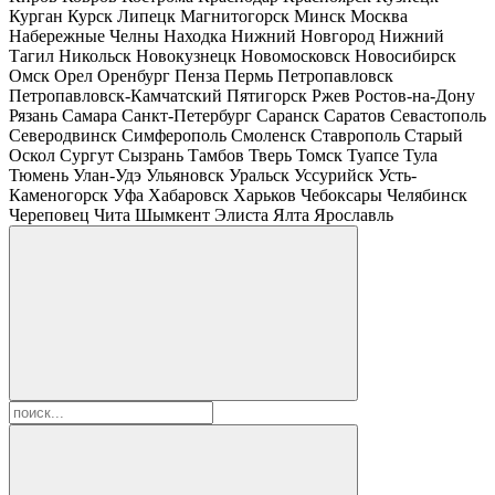
Курган
Курск
Липецк
Магнитогорск
Минск
Москва
Набережные Челны
Находка
Нижний Новгород
Нижний
Тагил
Никольск
Новокузнецк
Новомосковск
Новосибирск
Омск
Орел
Оренбург
Пенза
Пермь
Петропавловск
Петропавловск-Камчатский
Пятигорск
Ржев
Ростов-на-Дону
Рязань
Самара
Санкт-Петербург
Саранск
Саратов
Севастополь
Северодвинск
Симферополь
Смоленск
Ставрополь
Старый
Оскол
Сургут
Сызрань
Тамбов
Тверь
Томск
Туапсе
Тула
Тюмень
Улан-Удэ
Ульяновск
Уральск
Уссурийск
Усть-
Каменогорск
Уфа
Хабаровск
Харьков
Чебоксары
Челябинск
Череповец
Чита
Шымкент
Элиста
Ялта
Ярославль