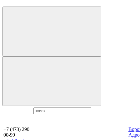
+7 (473) 290-
Воро
00-99
Aдре