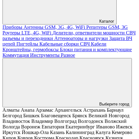
Каталог
Приборы
Антенны GSM, 3G, 4G, WiFi
Репитеры GSM, 3G
Роутеры LTE, 4G, WiFi
Делители, ответвители мощности
СВЧ
разъемы и переходники
Аттенюаторы и нагрузки
Защита ВЧ
цепей
Пигтейлы
Кабельные сборки СВЧ
Кабели
Кронштейны, гермобоксы
Блоки питания и комплектующие
Коммутация
Инструменты
Разное
Выберите город
Алматы
Анапа
Арзамас
Архангельск
Астрахань
Барнаул
Белгород
Бишкек
Благовещенск
Брянск
Великий Новгород
Владивосток
Владимир
Волгоград
Волгодонск
Волжский
Вологда
Воронеж
Евпатория
Екатеринбург
Иваново
Ижевск
Иркутск
Йошкар-Ола
Казань
Калининград
Калуга
Кемерово
Киров
Ковров
Кострома
Краснодар
Красноярск
Кузнецк