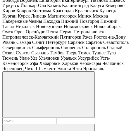
Вологда
Воронеж
Евпатория
Екатеринбург
Иваново
Ижевск
Иркутск
Йошкар-Ола
Казань
Калининград
Калуга
Кемерово
Киров
Ковров
Кострома
Краснодар
Красноярск
Кузнецк
Курган
Курск
Липецк
Магнитогорск
Минск
Москва
Набережные Челны
Находка
Нижний Новгород
Нижний
Тагил
Никольск
Новокузнецк
Новомосковск
Новосибирск
Омск
Орел
Оренбург
Пенза
Пермь
Петропавловск
Петропавловск-Камчатский
Пятигорск
Ржев
Ростов-на-Дону
Рязань
Самара
Санкт-Петербург
Саранск
Саратов
Севастополь
Северодвинск
Симферополь
Смоленск
Ставрополь
Старый
Оскол
Сургут
Сызрань
Тамбов
Тверь
Томск
Туапсе
Тула
Тюмень
Улан-Удэ
Ульяновск
Уральск
Уссурийск
Усть-
Каменогорск
Уфа
Хабаровск
Харьков
Чебоксары
Челябинск
Череповец
Чита
Шымкент
Элиста
Ялта
Ярославль