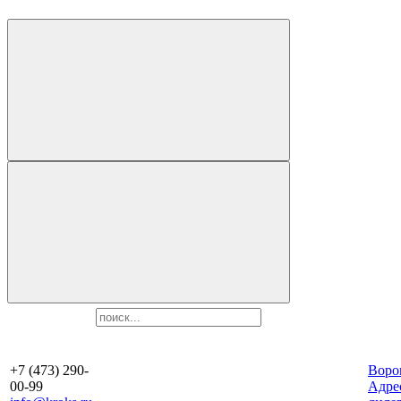
+7 (473) 290-
Воро
00-99
Aдре