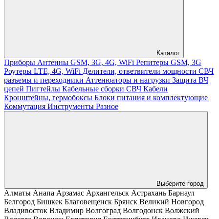
Каталог
Приборы
Антенны GSM, 3G, 4G, WiFi
Репитеры GSM, 3G
Роутеры LTE, 4G, WiFi
Делители, ответвители мощности
СВЧ
разъемы и переходники
Аттенюаторы и нагрузки
Защита ВЧ
цепей
Пигтейлы
Кабельные сборки СВЧ
Кабели
Кронштейны, гермобоксы
Блоки питания и комплектующие
Коммутация
Инструменты
Разное
Выберите город
Алматы
Анапа
Арзамас
Архангельск
Астрахань
Барнаул
Белгород
Бишкек
Благовещенск
Брянск
Великий Новгород
Владивосток
Владимир
Волгоград
Волгодонск
Волжский