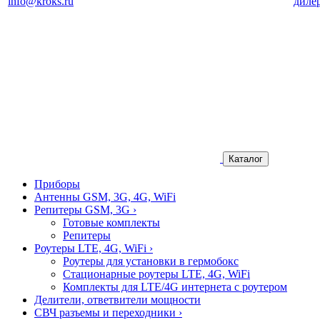
info@kroks.ru
диле
Каталог
Приборы
Антенны GSM, 3G, 4G, WiFi
Репитеры GSM, 3G
›
Готовые комплекты
Репитеры
Роутеры LTE, 4G, WiFi
›
Роутеры для установки в гермобокс
Стационарные роутеры LTE, 4G, WiFi
Комплекты для LTE/4G интернета с роутером
Делители, ответвители мощности
СВЧ разъемы и переходники
›