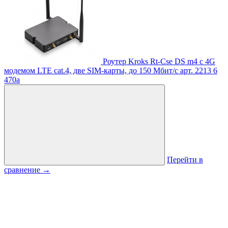
Роутер Kroks Rt-Cse DS m4 с 4G
модемом LTE cat.4, две SIM-карты, до 150 Мбит/с
арт. 2213
6
470
a
Перейти в
сравнение
→