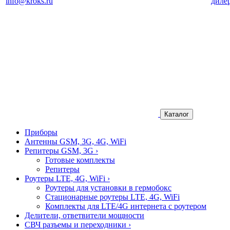
info@kroks.ru
диле
Каталог
Приборы
Антенны GSM, 3G, 4G, WiFi
Репитеры GSM, 3G
›
Готовые комплекты
Репитеры
Роутеры LTE, 4G, WiFi
›
Роутеры для установки в гермобокс
Стационарные роутеры LTE, 4G, WiFi
Комплекты для LTE/4G интернета с роутером
Делители, ответвители мощности
СВЧ разъемы и переходники
›