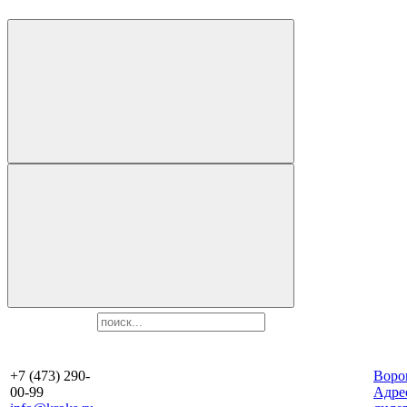
+7 (473) 290-
Воро
00-99
Aдре