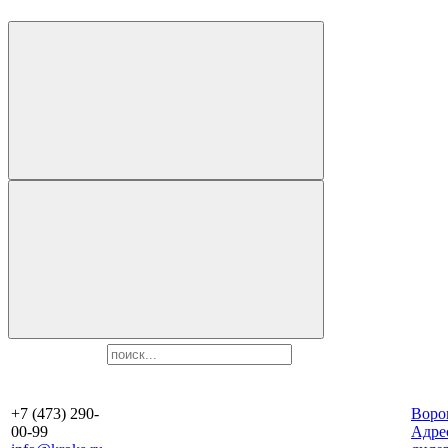
+7 (473) 290-
Воро
00-99
Aдре