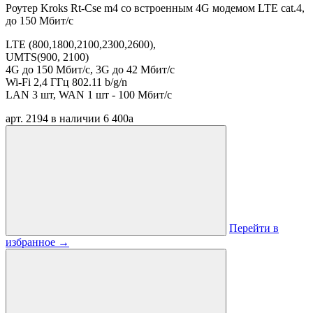
Роутер Kroks Rt-Cse m4 со встроенным 4G модемом LTE cat.4,
до 150 Мбит/с
LTE (800,1800,2100,2300,2600),
UMTS(900, 2100)
4G до 150 Мбит/с,
3G до 42 Мбит/с
Wi-Fi 2,4 ГГц 802.11 b/g/n
LAN 3 шт, WAN 1 шт - 100 Мбит/с
арт. 2194
в наличии
6 400
a
Перейти в
избранное
→