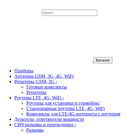
Каталог
Приборы
Антенны GSM, 3G, 4G, WiFi
Репитеры GSM, 3G
›
Готовые комплекты
Репитеры
Роутеры LTE, 4G, WiFi
›
Роутеры для установки в гермобокс
Стационарные роутеры LTE, 4G, WiFi
Комплекты для LTE/4G интернета с роутером
Делители, ответвители мощности
СВЧ разъемы и переходники
›
Разъемы