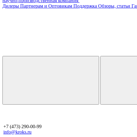
научно-производственная компания
Дилеры
Партнерам и Оптовикам
Поддержка
Обзоры, статьи
Га
+7 (473) 290-00-99
info@kroks.ru