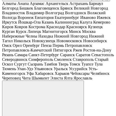
Алматы
Анапа
Арзамас
Архангельск
Астрахань
Барнаул
Белгород
Бишкек
Благовещенск
Брянск
Великий Новгород
Владивосток
Владимир
Волгоград
Волгодонск
Волжский
Вологда
Воронеж
Евпатория
Екатеринбург
Иваново
Ижевск
Иркутск
Йошкар-Ола
Казань
Калининград
Калуга
Кемерово
Киров
Ковров
Кострома
Краснодар
Красноярск
Кузнецк
Курган
Курск
Липецк
Магнитогорск
Минск
Москва
Набережные Челны
Находка
Нижний Новгород
Нижний
Тагил
Никольск
Новокузнецк
Новомосковск
Новосибирск
Омск
Орел
Оренбург
Пенза
Пермь
Петропавловск
Петропавловск-Камчатский
Пятигорск
Ржев
Ростов-на-Дону
Рязань
Самара
Санкт-Петербург
Саранск
Саратов
Севастополь
Северодвинск
Симферополь
Смоленск
Ставрополь
Старый
Оскол
Сургут
Сызрань
Тамбов
Тверь
Томск
Туапсе
Тула
Тюмень
Улан-Удэ
Ульяновск
Уральск
Уссурийск
Усть-
Каменогорск
Уфа
Хабаровск
Харьков
Чебоксары
Челябинск
Череповец
Чита
Шымкент
Элиста
Ялта
Ярославль