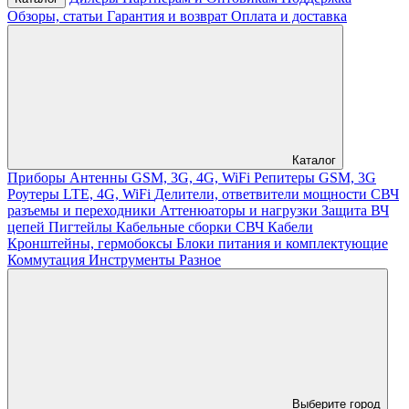
Обзоры, статьи
Гарантия и возврат
Оплата и доставка
Каталог
Приборы
Антенны GSM, 3G, 4G, WiFi
Репитеры GSM, 3G
Роутеры LTE, 4G, WiFi
Делители, ответвители мощности
СВЧ
разъемы и переходники
Аттенюаторы и нагрузки
Защита ВЧ
цепей
Пигтейлы
Кабельные сборки СВЧ
Кабели
Кронштейны, гермобоксы
Блоки питания и комплектующие
Коммутация
Инструменты
Разное
Выберите город