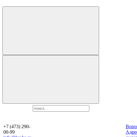
+7 (473) 290-
Воро
00-99
Aдре