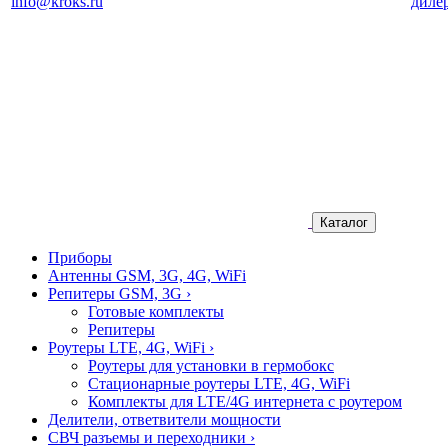
info@kroks.ru
диле
Каталог
Приборы
Антенны GSM, 3G, 4G, WiFi
Репитеры GSM, 3G
›
Готовые комплекты
Репитеры
Роутеры LTE, 4G, WiFi
›
Роутеры для установки в гермобокс
Стационарные роутеры LTE, 4G, WiFi
Комплекты для LTE/4G интернета с роутером
Делители, ответвители мощности
СВЧ разъемы и переходники
›