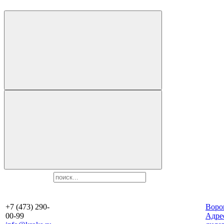
+7 (473) 290-
Воро
00-99
Aдре