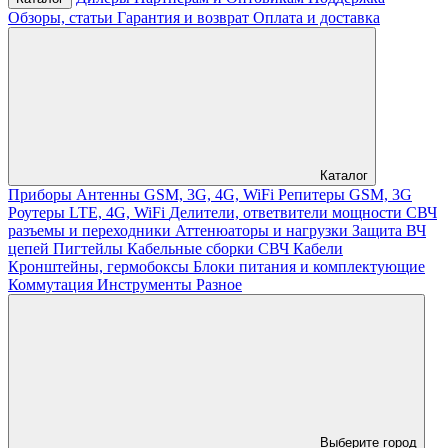
Обзоры, статьи
Гарантия и возврат
Оплата и доставка
Каталог
Приборы
Антенны GSM, 3G, 4G, WiFi
Репитеры GSM, 3G
Роутеры LTE, 4G, WiFi
Делители, ответвители мощности
СВЧ
разъемы и переходники
Аттенюаторы и нагрузки
Защита ВЧ
цепей
Пигтейлы
Кабельные сборки СВЧ
Кабели
Кронштейны, гермобоксы
Блоки питания и комплектующие
Коммутация
Инструменты
Разное
Выберите город