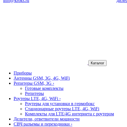
info@kroks.ru
диле
Каталог
Приборы
Антенны GSM, 3G, 4G, WiFi
Репитеры GSM, 3G
›
Готовые комплекты
Репитеры
Роутеры LTE, 4G, WiFi
›
Роутеры для установки в гермобокс
Стационарные роутеры LTE, 4G, WiFi
Комплекты для LTE/4G интернета с роутером
Делители, ответвители мощности
СВЧ разъемы и переходники
›