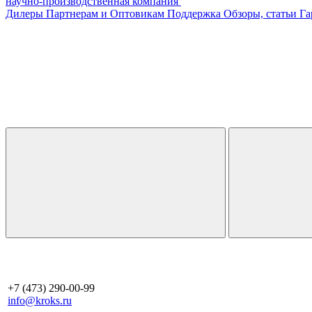
научно-производственная компания
Дилеры
Партнерам и Оптовикам
Поддержка
Обзоры, статьи
Га
+7 (473) 290-00-99
info@kroks.ru