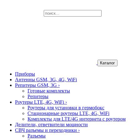
Каталог
Приборы
Антенны GSM, 3G, 4G, WiFi
Репитеры GSM, 3G
›
Готовые комплекты
Репитеры
Роутеры LTE, 4G, WiFi
›
Роутеры для установки в гермобокс
Стационарные роутеры LTE, 4G, WiFi
Комплекты для LTE/4G интернета с роутером
Делители, ответвители мощности
СВЧ разъемы и переходники
›
Разъемы