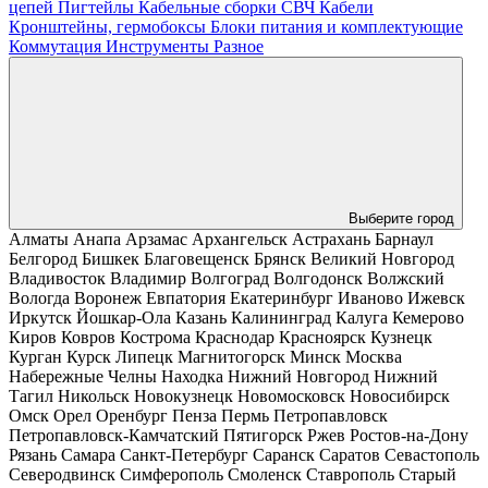
цепей
Пигтейлы
Кабельные сборки СВЧ
Кабели
Кронштейны, гермобоксы
Блоки питания и комплектующие
Коммутация
Инструменты
Разное
Выберите город
Алматы
Анапа
Арзамас
Архангельск
Астрахань
Барнаул
Белгород
Бишкек
Благовещенск
Брянск
Великий Новгород
Владивосток
Владимир
Волгоград
Волгодонск
Волжский
Вологда
Воронеж
Евпатория
Екатеринбург
Иваново
Ижевск
Иркутск
Йошкар-Ола
Казань
Калининград
Калуга
Кемерово
Киров
Ковров
Кострома
Краснодар
Красноярск
Кузнецк
Курган
Курск
Липецк
Магнитогорск
Минск
Москва
Набережные Челны
Находка
Нижний Новгород
Нижний
Тагил
Никольск
Новокузнецк
Новомосковск
Новосибирск
Омск
Орел
Оренбург
Пенза
Пермь
Петропавловск
Петропавловск-Камчатский
Пятигорск
Ржев
Ростов-на-Дону
Рязань
Самара
Санкт-Петербург
Саранск
Саратов
Севастополь
Северодвинск
Симферополь
Смоленск
Ставрополь
Старый