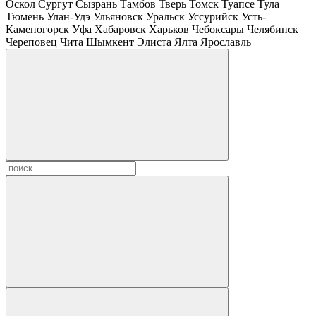
Оскол
Сургут
Сызрань
Тамбов
Тверь
Томск
Туапсе
Тула
Тюмень
Улан-Удэ
Ульяновск
Уральск
Уссурийск
Усть-
Каменогорск
Уфа
Хабаровск
Харьков
Чебоксары
Челябинск
Череповец
Чита
Шымкент
Элиста
Ялта
Ярославль