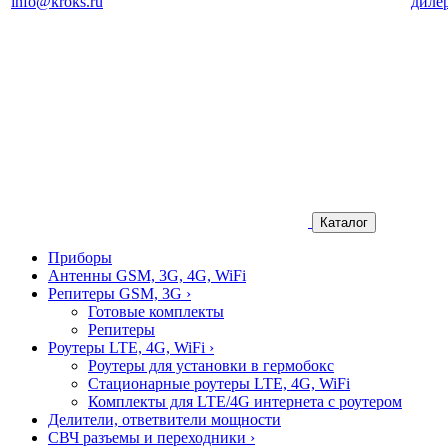
info@kroks.ru
диле
Каталог
Приборы
Антенны GSM, 3G, 4G, WiFi
Репитеры GSM, 3G
›
Готовые комплекты
Репитеры
Роутеры LTE, 4G, WiFi
›
Роутеры для установки в гермобокс
Стационарные роутеры LTE, 4G, WiFi
Комплекты для LTE/4G интернета с роутером
Делители, ответвители мощности
СВЧ разъемы и переходники
›