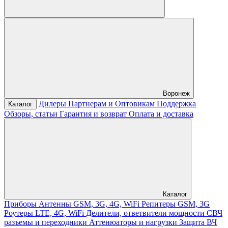
Воронеж
Дилеры
Партнерам и Оптовикам
Поддержка
Каталог
Обзоры, статьи
Гарантия и возврат
Оплата и доставка
Каталог
Приборы
Антенны GSM, 3G, 4G, WiFi
Репитеры GSM, 3G
Роутеры LTE, 4G, WiFi
Делители, ответвители мощности
СВЧ
разъемы и переходники
Аттенюаторы и нагрузки
Защита ВЧ