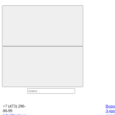
+7 (473) 290-
Воро
00-99
Aдре