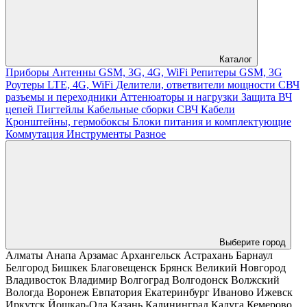
Каталог
Приборы
Антенны GSM, 3G, 4G, WiFi
Репитеры GSM, 3G
Роутеры LTE, 4G, WiFi
Делители, ответвители мощности
СВЧ
разъемы и переходники
Аттенюаторы и нагрузки
Защита ВЧ
цепей
Пигтейлы
Кабельные сборки СВЧ
Кабели
Кронштейны, гермобоксы
Блоки питания и комплектующие
Коммутация
Инструменты
Разное
Выберите город
Алматы
Анапа
Арзамас
Архангельск
Астрахань
Барнаул
Белгород
Бишкек
Благовещенск
Брянск
Великий Новгород
Владивосток
Владимир
Волгоград
Волгодонск
Волжский
Вологда
Воронеж
Евпатория
Екатеринбург
Иваново
Ижевск
Иркутск
Йошкар-Ола
Казань
Калининград
Калуга
Кемерово