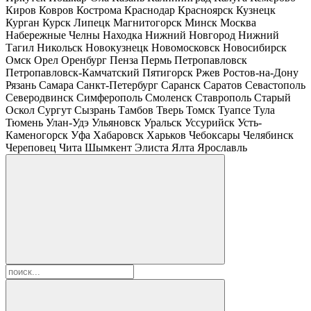
Киров
Ковров
Кострома
Краснодар
Красноярск
Кузнецк
Курган
Курск
Липецк
Магнитогорск
Минск
Москва
Набережные Челны
Находка
Нижний Новгород
Нижний
Тагил
Никольск
Новокузнецк
Новомосковск
Новосибирск
Омск
Орел
Оренбург
Пенза
Пермь
Петропавловск
Петропавловск-Камчатский
Пятигорск
Ржев
Ростов-на-Дону
Рязань
Самара
Санкт-Петербург
Саранск
Саратов
Севастополь
Северодвинск
Симферополь
Смоленск
Ставрополь
Старый
Оскол
Сургут
Сызрань
Тамбов
Тверь
Томск
Туапсе
Тула
Тюмень
Улан-Удэ
Ульяновск
Уральск
Уссурийск
Усть-
Каменогорск
Уфа
Хабаровск
Харьков
Чебоксары
Челябинск
Череповец
Чита
Шымкент
Элиста
Ялта
Ярославль