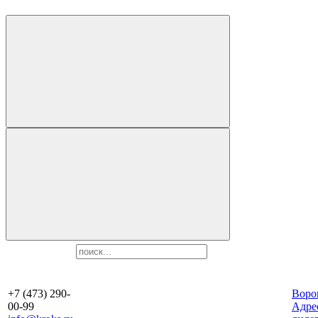
+7 (473) 290-
Воро
00-99
Aдре