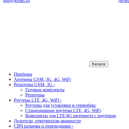
info@kroks.ru
диле
Каталог
Приборы
Антенны GSM, 3G, 4G, WiFi
Репитеры GSM, 3G
›
Готовые комплекты
Репитеры
Роутеры LTE, 4G, WiFi
›
Роутеры для установки в гермобокс
Стационарные роутеры LTE, 4G, WiFi
Комплекты для LTE/4G интернета с роутером
Делители, ответвители мощности
СВЧ разъемы и переходники
›