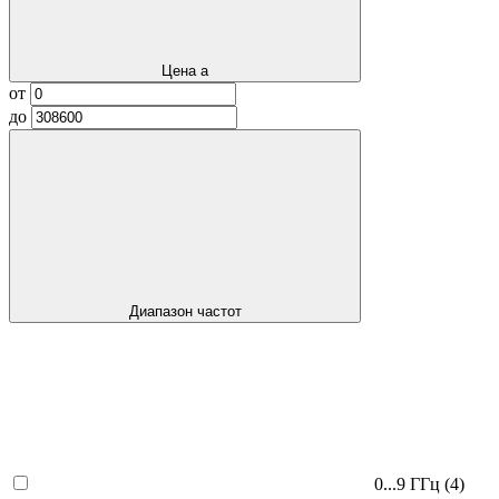
Цена
a
от
до
Диапазон частот
0...9 ГГц
(4)