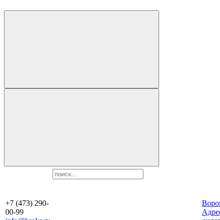
+7 (473) 290-
Воро
00-99
Aдре