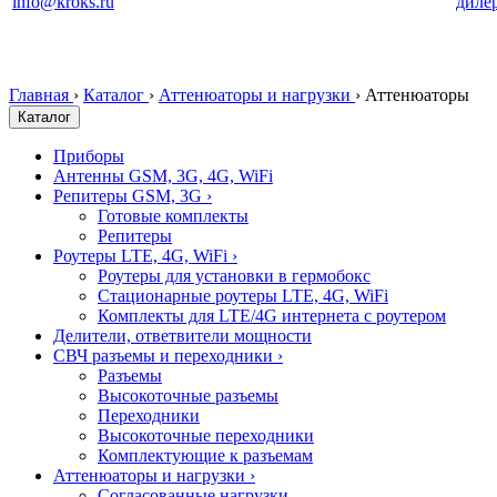
info@kroks.ru
диле
Главная
›
Каталог
›
Аттенюаторы и нагрузки
›
Аттенюаторы
Каталог
Приборы
Антенны GSM, 3G, 4G, WiFi
Репитеры GSM, 3G
›
Готовые комплекты
Репитеры
Роутеры LTE, 4G, WiFi
›
Роутеры для установки в гермобокс
Стационарные роутеры LTE, 4G, WiFi
Комплекты для LTE/4G интернета с роутером
Делители, ответвители мощности
СВЧ разъемы и переходники
›
Разъемы
Высокоточные разъемы
Переходники
Высокоточные переходники
Комплектующие к разъемам
Аттенюаторы и нагрузки
›
Согласованные нагрузки