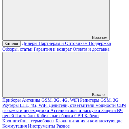
Воронеж
Дилеры
Партнерам и Оптовикам
Поддержка
Каталог
Обзоры, статьи
Гарантия и возврат
Оплата и доставка
Каталог
Приборы
Антенны GSM, 3G, 4G, WiFi
Репитеры GSM, 3G
Роутеры LTE, 4G, WiFi
Делители, ответвители мощности
СВЧ
разъемы и переходники
Аттенюаторы и нагрузки
Защита ВЧ
цепей
Пигтейлы
Кабельные сборки СВЧ
Кабели
Кронштейны, гермобоксы
Блоки питания и комплектующие
Коммутация
Инструменты
Разное