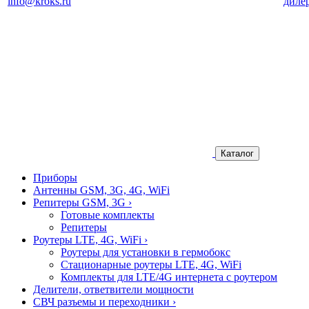
info@kroks.ru
диле
Каталог
Приборы
Антенны GSM, 3G, 4G, WiFi
Репитеры GSM, 3G
›
Готовые комплекты
Репитеры
Роутеры LTE, 4G, WiFi
›
Роутеры для установки в гермобокс
Стационарные роутеры LTE, 4G, WiFi
Комплекты для LTE/4G интернета с роутером
Делители, ответвители мощности
СВЧ разъемы и переходники
›