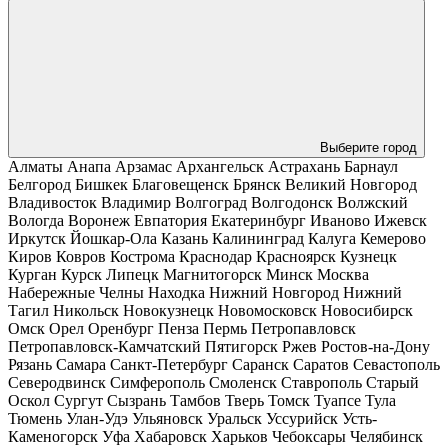
Выберите город
Алматы
Анапа
Арзамас
Архангельск
Астрахань
Барнаул
Белгород
Бишкек
Благовещенск
Брянск
Великий Новгород
Владивосток
Владимир
Волгоград
Волгодонск
Волжский
Вологда
Воронеж
Евпатория
Екатеринбург
Иваново
Ижевск
Иркутск
Йошкар-Ола
Казань
Калининград
Калуга
Кемерово
Киров
Ковров
Кострома
Краснодар
Красноярск
Кузнецк
Курган
Курск
Липецк
Магнитогорск
Минск
Москва
Набережные Челны
Находка
Нижний Новгород
Нижний
Тагил
Никольск
Новокузнецк
Новомосковск
Новосибирск
Омск
Орел
Оренбург
Пенза
Пермь
Петропавловск
Петропавловск-Камчатский
Пятигорск
Ржев
Ростов-на-Дону
Рязань
Самара
Санкт-Петербург
Саранск
Саратов
Севастополь
Северодвинск
Симферополь
Смоленск
Ставрополь
Старый
Оскол
Сургут
Сызрань
Тамбов
Тверь
Томск
Туапсе
Тула
Тюмень
Улан-Удэ
Ульяновск
Уральск
Уссурийск
Усть-
Каменогорск
Уфа
Хабаровск
Харьков
Чебоксары
Челябинск