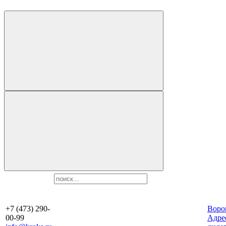
+7 (473) 290-
Воро
00-99
Aдре