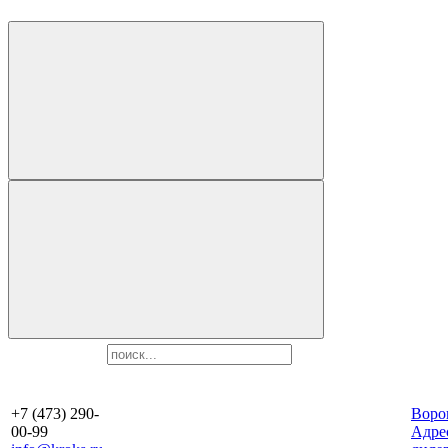
+7 (473) 290-
Воро
00-99
Aдре