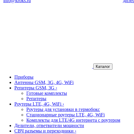
info@kroks.ru
диле
Каталог
Приборы
Антенны GSM, 3G, 4G, WiFi
Репитеры GSM, 3G
›
Готовые комплекты
Репитеры
Роутеры LTE, 4G, WiFi
›
Роутеры для установки в гермобокс
Стационарные роутеры LTE, 4G, WiFi
Комплекты для LTE/4G интернета с роутером
Делители, ответвители мощности
СВЧ разъемы и переходники
›