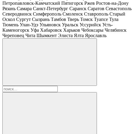
Петропавловск-Камчатский
Пятигорск
Ржев
Ростов-на-Дону
Рязань
Самара
Санкт-Петербург
Саранск
Саратов
Севастополь
Северодвинск
Симферополь
Смоленск
Ставрополь
Старый
Оскол
Сургут
Сызрань
Тамбов
Тверь
Томск
Туапсе
Тула
Тюмень
Улан-Удэ
Ульяновск
Уральск
Уссурийск
Усть-
Каменогорск
Уфа
Хабаровск
Харьков
Чебоксары
Челябинск
Череповец
Чита
Шымкент
Элиста
Ялта
Ярославль