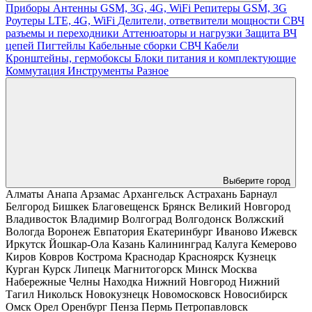
Приборы
Антенны GSM, 3G, 4G, WiFi
Репитеры GSM, 3G
Роутеры LTE, 4G, WiFi
Делители, ответвители мощности
СВЧ
разъемы и переходники
Аттенюаторы и нагрузки
Защита ВЧ
цепей
Пигтейлы
Кабельные сборки СВЧ
Кабели
Кронштейны, гермобоксы
Блоки питания и комплектующие
Коммутация
Инструменты
Разное
Выберите город
Алматы
Анапа
Арзамас
Архангельск
Астрахань
Барнаул
Белгород
Бишкек
Благовещенск
Брянск
Великий Новгород
Владивосток
Владимир
Волгоград
Волгодонск
Волжский
Вологда
Воронеж
Евпатория
Екатеринбург
Иваново
Ижевск
Иркутск
Йошкар-Ола
Казань
Калининград
Калуга
Кемерово
Киров
Ковров
Кострома
Краснодар
Красноярск
Кузнецк
Курган
Курск
Липецк
Магнитогорск
Минск
Москва
Набережные Челны
Находка
Нижний Новгород
Нижний
Тагил
Никольск
Новокузнецк
Новомосковск
Новосибирск
Омск
Орел
Оренбург
Пенза
Пермь
Петропавловск