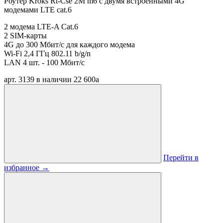
Роутер Kroks Rt-Cse 2M m6 с двумя встроенными 4G
модемами LTE cat.6
2 модема LTE-A Cat.6
2 SIM-карты
4G до 300 Мбит/с для каждого модема
Wi-Fi 2,4 ГГц 802.11 b/g/n
LAN 4 шт. - 100 Мбит/с
арт. 3139
в наличии
22 600
a
Перейти в
избранное
→