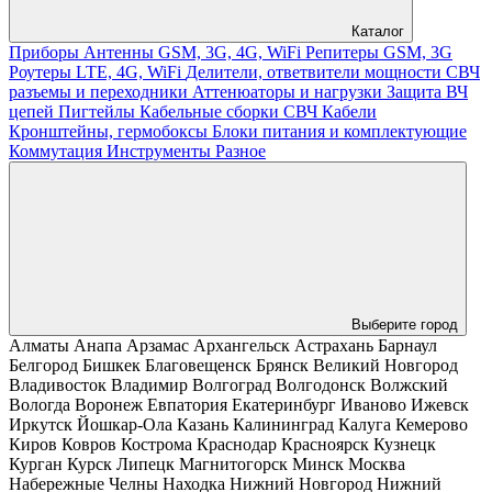
Каталог
Приборы
Антенны GSM, 3G, 4G, WiFi
Репитеры GSM, 3G
Роутеры LTE, 4G, WiFi
Делители, ответвители мощности
СВЧ
разъемы и переходники
Аттенюаторы и нагрузки
Защита ВЧ
цепей
Пигтейлы
Кабельные сборки СВЧ
Кабели
Кронштейны, гермобоксы
Блоки питания и комплектующие
Коммутация
Инструменты
Разное
Выберите город
Алматы
Анапа
Арзамас
Архангельск
Астрахань
Барнаул
Белгород
Бишкек
Благовещенск
Брянск
Великий Новгород
Владивосток
Владимир
Волгоград
Волгодонск
Волжский
Вологда
Воронеж
Евпатория
Екатеринбург
Иваново
Ижевск
Иркутск
Йошкар-Ола
Казань
Калининград
Калуга
Кемерово
Киров
Ковров
Кострома
Краснодар
Красноярск
Кузнецк
Курган
Курск
Липецк
Магнитогорск
Минск
Москва
Набережные Челны
Находка
Нижний Новгород
Нижний