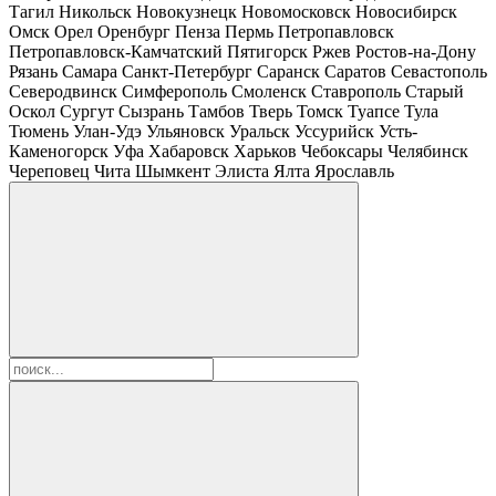
Тагил
Никольск
Новокузнецк
Новомосковск
Новосибирск
Омск
Орел
Оренбург
Пенза
Пермь
Петропавловск
Петропавловск-Камчатский
Пятигорск
Ржев
Ростов-на-Дону
Рязань
Самара
Санкт-Петербург
Саранск
Саратов
Севастополь
Северодвинск
Симферополь
Смоленск
Ставрополь
Старый
Оскол
Сургут
Сызрань
Тамбов
Тверь
Томск
Туапсе
Тула
Тюмень
Улан-Удэ
Ульяновск
Уральск
Уссурийск
Усть-
Каменогорск
Уфа
Хабаровск
Харьков
Чебоксары
Челябинск
Череповец
Чита
Шымкент
Элиста
Ялта
Ярославль