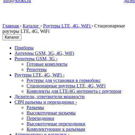
info@kroks.ru
диле
Главная
›
Каталог
›
Роутеры LTE, 4G, WiFi
›
Стационарные
роутеры LTE, 4G, WiFi
Каталог
Приборы
Антенны GSM, 3G, 4G, WiFi
Репитеры GSM, 3G
›
Готовые комплекты
Репитеры
Роутеры LTE, 4G, WiFi
›
Роутеры для установки в гермобокс
Стационарные роутеры LTE, 4G, WiFi
Комплекты для LTE/4G интернета с роутером
Делители, ответвители мощности
СВЧ разъемы и переходники
›
Разъемы
Высокоточные разъемы
Переходники
Высокоточные переходники
Комплектующие к разъемам
Аттенюаторы и нагрузки
›