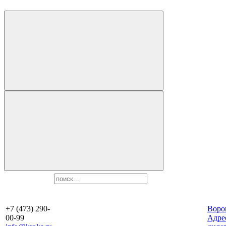
+7 (473) 290-
Воро
00-99
Aдре