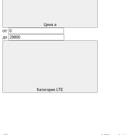
Цена
a
от
до
Категория LTE