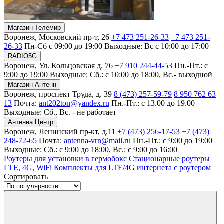
Магазин Телемир
Воронеж, Московский пр-т, 26
+7 473 251-26-33
+7 473 251-
26-33
Пн-Сб с 09:00 до 19:00
Выходные: Вс с 10:00 до 17:00
RADIO5G
Воронеж, Ул. Кольцовская д. 76
+7 910 244-44-53
Пн.-Пт.: с
9:00 до 19:00
Выходные: Сб.: с 10:00 до 18:00, Вс.- выходной
Магазин Антенн
Воронеж, проспект Труда, д. 39
8 (473) 257-59-79
8 950 762 63
13
Почта:
ant202ton@yandex.ru
Пн.-Пт.: с 13.00 до 19.00
Выходные: Сб., Вс. - не работает
Антенна Центр
Воронеж, Ленинский пр-кт, д.11
+7 (473) 256-17-53
+7 (473)
248-72-65
Почта:
antenna-vrn@mail.ru
Пн.-Пт.: с 9:00 до 19:00
Выходные: Сб.: с 9:00 до 18:00, Вс.: с 9:00 до 16:00
Роутеры для установки в гермобокс
Стационарные роутеры
LTE, 4G, WiFi
Комплекты для LTE/4G интернета с роутером
Сортировать